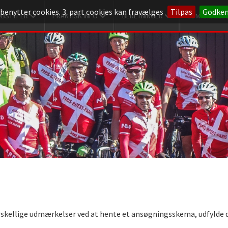
 benytter cookies. 3. part cookies kan fravælges
Tilpas
Godke
ØBSTYPER
PRAKTISK INFO
BERETNINGER
UDMÆRKELS
skellige udmærkelser ved at hente et ansøgningsskema, udfylde det