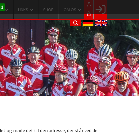
nd
ER
LINKS
SHOP
OM OS
Facebook login
Husk mig
Glemt password
Opret profil
LOG IND
 og maile det til den adresse, der står ved de