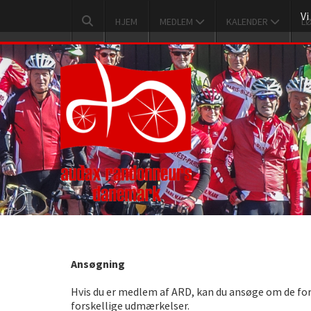
Vi
HJEM
MEDLEM
KALENDER
L
Ansøgning
Hvis du er medlem af ARD, kan du ansøge om de for
forskellige udmærkelser.