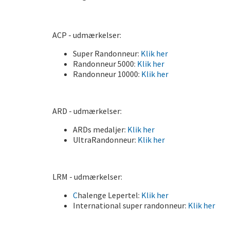
ACP - udmærkelser:
Super Randonneur:
Klik her
Randonneur 5000:
Klik her
Randonneur 10000:
Klik her
ARD - udmærkelser:
ARDs medaljer:
Klik her
UltraRandonneur:
Klik her
LRM - udmærkelser:
C
halenge Lepertel:
Klik her
International super randonneur:
Klik her