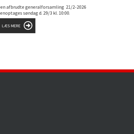
n afbrudte generalforsamling 21/2-2026
noptages søndag d. 29/3 kl. 10:00.
este punkt på dagsordenen er valg af formand.
LÆS MERE
LÆS MERE