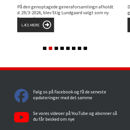
På den genoptagede generaforsamlingn afholdt
De
d. 29/3-2026, blev Stig Lundgaard valgt som ny
ge
formand.
En
LÆS MERE
Følg os på Facebook og få de seneste
opdateringer med det samme
Se vores videoer på YouTube og abonner så
du får besked om nye