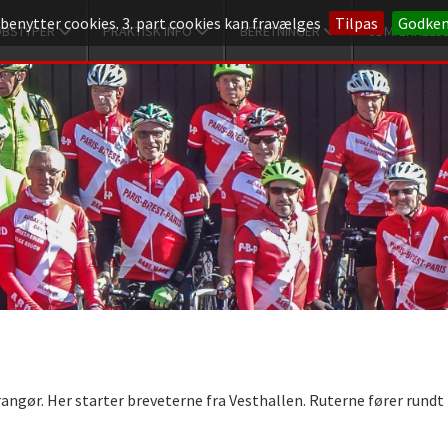
 benytter cookies. 3. part cookies kan fravælges
Tilpas
Godke
ØBSTYPER
PRAKTISK INFO
BERETNINGER
UDMÆRKELS
angør. Her starter breveterne fra Vesthallen. Ruterne fører rundt p