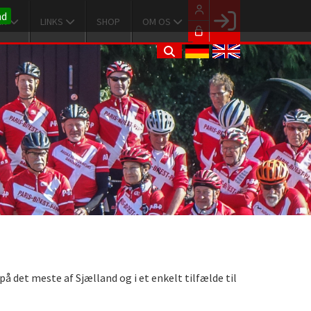
nd
ER
LINKS
SHOP
OM OS
Facebook login
Husk mig
Glemt password
Opret profil
LOG IND
å det meste af Sjælland og i et enkelt tilfælde til