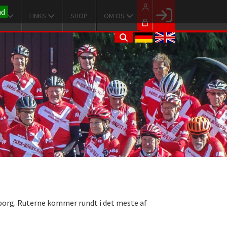
nd
ER
LINKS
SHOP
OM OS
Facebook login
Husk mig
Glemt password
Opret profil
LOG IND
lborg. Ruterne kommer rundt i det meste af