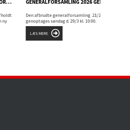
GENERALFORSAMLING 2026 GENOPTAGES SØNDAG D. 29/3-2026
NYHEDSB
n afbrudte generalforsamling 21/2-2026
noptages søndag d. 29/3 kl. 10:00.
este punkt på dagsordenen er valg af formand.
LÆS MERE
LÆS MERE