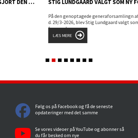
GJORT DEN 06. JUNI
STIG LUNDGAARD VALGT SOM NY FORMAND
På den genoptagede generaforsamlingn afholdt
De
d. 29/3-2026, blev Stig Lundgaard valgt som ny
ge
formand.
En
LÆS MERE
Følg os på Facebook og få de seneste
opdateringer med det samme
Se vores videoer på YouTube og abonner så
du får besked om nye