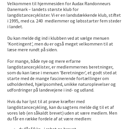
Velkommen til hjemmesiden for Audax Randonneurs
Danemark – landets største klub for
langdistancecyklister. Vi er en landsdækkende klub, stiftet
i 1995, med ca. 240
medlemmer og løbsstarter fem steder
i landet.
Du kan melde dig ind i klubben ved at vælge menuen
'Kontingent', men du er også meget velkommen til at
læse mere rundt på siden.
For mange, både nye og mere erfarne
langdistancecyklister, er medlemmernes beretninger,
som du kan læse i menuen 'Beretninger', et godt sted at
starte med de mange fascinerende fortællinger om
udholdenhed, hjælpsomhed, unikke naturoplevelser og
udfordringer på landevejene i ind- og udland.
Hvis du har lyst til at prøve kræfter med
langdistancecykling, kan du sagtens melde dig til et af
vores løb (en såkaldt brevet) uden at være medlem. Men
du får en række fordele af at være medlem: