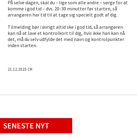
På selve dagen, skal du – lige som alle andre – sørge for at
komme i god tid – dvs. 20-30 minutter før starten, så
arrangøren har tid til at tage sig specielt godt af dig.
Tilmelding bør i øvrigt altid ske i god tid, så arrangøren
kan nå at lave et kontrolkort til dig, hvis ikke han kan nå
det, må du selv udfylde det med navn og kontrolpunkter
inden starten.
21.12.2025 CR
SENESTE NYT