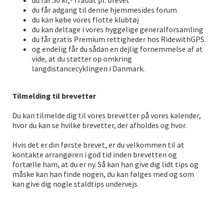
du får 50 kr,- i rabat pr. brevet
du får adgang til denne hjemmesides forum
du kan købe vores flotte klubtøj
du kan deltage i vores hyggelige generalforsamling
du får gratis Premium rettigheder hos RidewithGPS.
og endelig får du sådan en dejlig fornemmelse af at
vide, at du støtter op omkring
langdistancecyklingen i Danmark.
Tilmelding til brevetter
Du kan tilmelde dig til vores brevetter på vores kalender,
hvor du kan se hvilke brevetter, der afholdes og hvor.
Hvis det er din første brevet, er du velkommen til at
kontakte arrangøren i god tid inden brevetten og
fortælle ham, at du er ny. Så kan han give dig lidt tips og
måske kan han finde nogen, du kan følges med og som
kan give dig nogle staldtips undervejs.